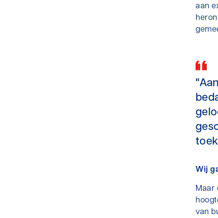
aan ex
heront
gemee
"Aan
beda
gelo
gesc
toe
Wij g
Maar o
hoogt
van b