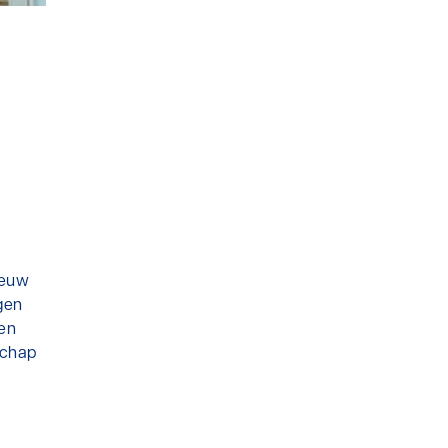
ieuw
gen
en
schap