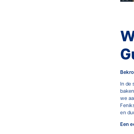
W
G
Bekro
In de
baken
we aa
Fenik
en du
Een e