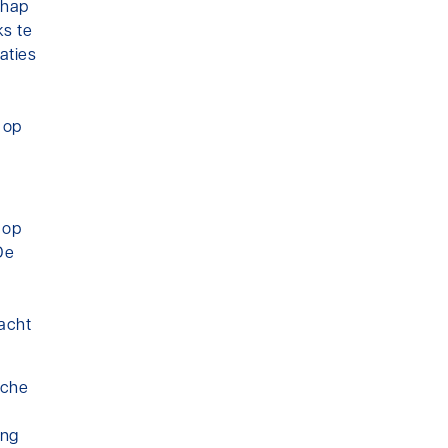
chap
ks te
aties
 op
 op
De
acht
sche
ing