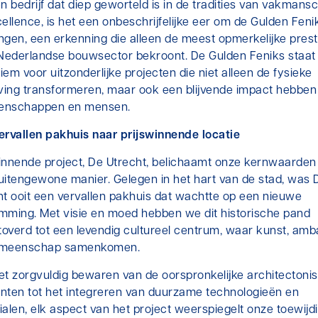
n bedrijf dat diep geworteld is in de tradities van vakmans
ellence, is het een onbeschrijfelijke eer om de Gulden Feni
ngen, een erkenning die alleen de meest opmerkelijke prest
 Nederlandse bouwsector bekroont. De Gulden Feniks staat
em voor uitzonderlijke projecten die niet alleen de fysieke
ing transformeren, maar ook een blijvende impact hebben
nschappen en mensen.
ervallen pakhuis naar prijswinnende locatie
innende project, De Utrecht, belichaamt onze kernwaarden
uitengewone manier. Gelegen in het hart van de stad, was 
ht ooit een vervallen pakhuis dat wachtte op een nieuwe
mming. Met visie en moed hebben we dit historische pand
overd tot een levendig cultureel centrum, waar kunst, amb
emeenschap samenkomen.
et zorgvuldig bewaren van de oorspronkelijke architectoni
nten tot het integreren van duurzame technologieën en
alen, elk aspect van het project weerspiegelt onze toewijd