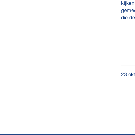
kijke
gemee
die d
23 ok