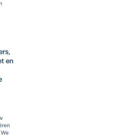
an
ers,
et en
e
uw
eëren
. We