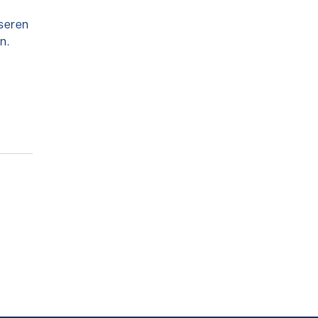
seren
n.