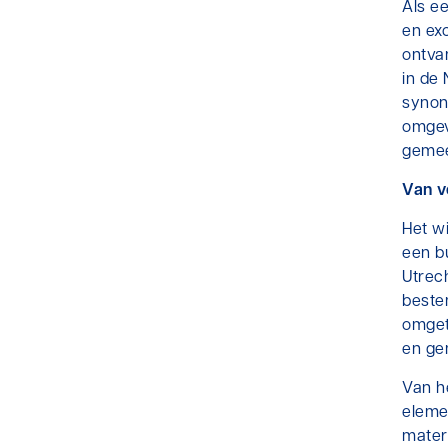
Als ee
en exc
ontva
in de
synoni
omgev
gemee
Van v
Het w
een b
Utrec
beste
omget
en g
Van h
eleme
materi